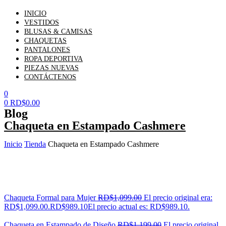
INICIO
VESTIDOS
BLUSAS & CAMISAS
CHAQUETAS
PANTALONES
ROPA DEPORTIVA
PIEZAS NUEVAS
CONTÁCTENOS
0
0
RD$
0.00
Blog
Chaqueta en Estampado Cashmere
Inicio
Tienda
Chaqueta en Estampado Cashmere
Chaqueta Formal para Mujer
RD$
1,099.00
El precio original era:
RD$1,099.00.
RD$
989.10
El precio actual es: RD$989.10.
Chaqueta en Estampado de Diseño
RD$
1,199.00
El precio original