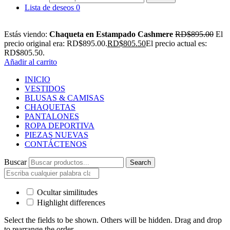
Lista de deseos
0
Estás viendo:
Chaqueta en Estampado Cashmere
RD$
895.00
El
precio original era: RD$895.00.
RD$
805.50
El precio actual es:
RD$805.50.
Añadir al carrito
INICIO
VESTIDOS
BLUSAS & CAMISAS
CHAQUETAS
PANTALONES
ROPA DEPORTIVA
PIEZAS NUEVAS
CONTÁCTENOS
Buscar
Search
Ocultar similitudes
Highlight differences
Select the fields to be shown. Others will be hidden. Drag and drop
to rearrange the order.