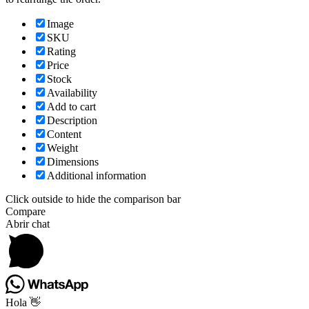
Image
SKU
Rating
Price
Stock
Availability
Add to cart
Description
Content
Weight
Dimensions
Additional information
Click outside to hide the comparison bar
Compare
Abrir chat
Hola 👋