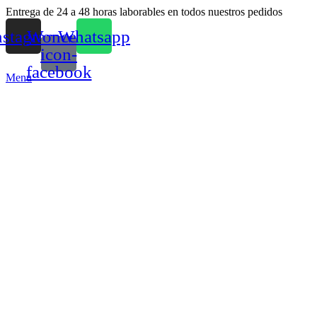
Entrega de 24 a 48 horas laborables en todos nuestros pedidos
nstagram
Woncep-
Whatsapp
icon-
facebook
Menu