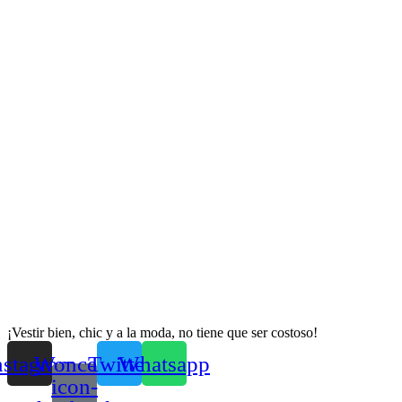
¡Vestir bien, chic y a la moda, no tiene que ser costoso!
nstagram
Woncep-
Twitter
Whatsapp
icon-