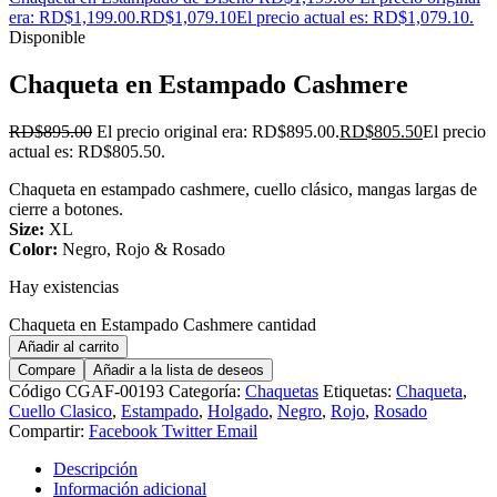
era: RD$1,199.00.
RD$
1,079.10
El precio actual es: RD$1,079.10.
Disponible
Chaqueta en Estampado Cashmere
RD$
895.00
El precio original era: RD$895.00.
RD$
805.50
El precio
actual es: RD$805.50.
Chaqueta en estampado cashmere, cuello clásico, mangas largas de
cierre a botones.
Size:
XL
Color:
Negro, Rojo & Rosado
Hay existencias
Chaqueta en Estampado Cashmere cantidad
Añadir al carrito
Compare
Añadir a la lista de deseos
Código
CGAF-00193
Categoría:
Chaquetas
Etiquetas:
Chaqueta
,
Cuello Clasico
,
Estampado
,
Holgado
,
Negro
,
Rojo
,
Rosado
Compartir:
Facebook
Twitter
Email
Descripción
Información adicional