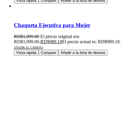
Vista rápida
Compare
Añadir a la lista de deseos
Chaqueta Ejecutiva para Mujer
RD$
1,099.00
El precio original era:
RD$1,099.00.
RD$
989.10
El precio actual es: RD$989.10.
AÑADIR AL CARRITO
Vista rápida
Compare
Añadir a la lista de deseos