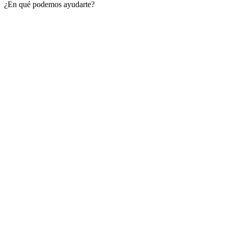
¿En qué podemos ayudarte?
Close
this
module
Regístrate Ya y
obtén un 20% de
descuento en tu
primera compra
Descubre las nuevas ofertas de esta
temporada basada en prendas básicas y
artículos centrados en las tendencias.
REGÍSTRATE