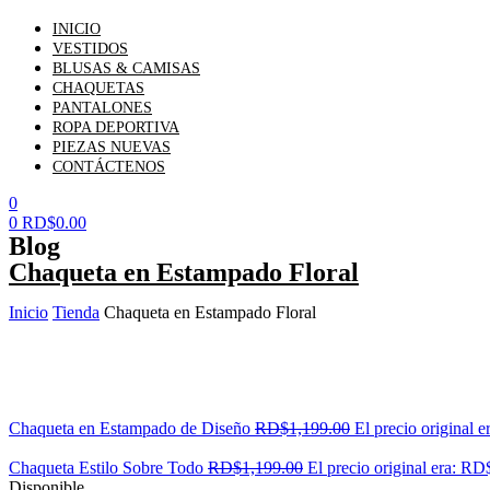
INICIO
VESTIDOS
BLUSAS & CAMISAS
CHAQUETAS
PANTALONES
ROPA DEPORTIVA
PIEZAS NUEVAS
CONTÁCTENOS
0
0
RD$
0.00
Blog
Chaqueta en Estampado Floral
Inicio
Tienda
Chaqueta en Estampado Floral
Chaqueta en Estampado de Diseño
RD$
1,199.00
El precio original 
Chaqueta Estilo Sobre Todo
RD$
1,199.00
El precio original era: RD
Disponible