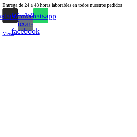
Entrega de 24 a 48 horas laborables en todos nuestros pedidos
nstagram
Woncep-
Whatsapp
icon-
facebook
Menu