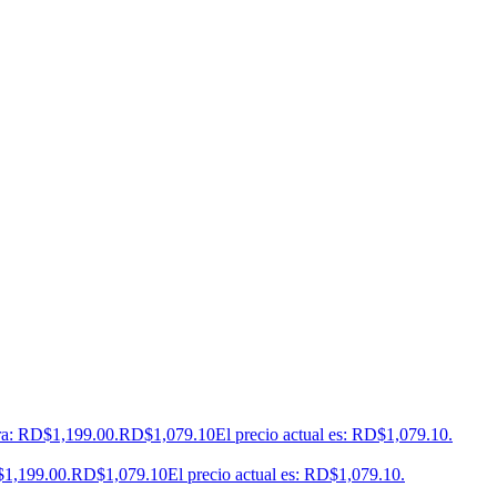
era: RD$1,199.00.
RD$
1,079.10
El precio actual es: RD$1,079.10.
$1,199.00.
RD$
1,079.10
El precio actual es: RD$1,079.10.