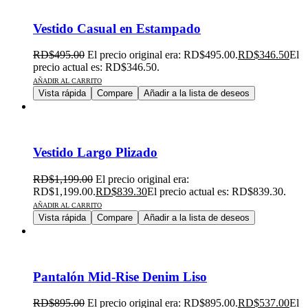
Vestido Casual en Estampado
RD$
495.00
El precio original era: RD$495.00.
RD$
346.50
El
precio actual es: RD$346.50.
AÑADIR AL CARRITO
Vista rápida
Compare
Añadir a la lista de deseos
Vestido Largo Plizado
RD$
1,199.00
El precio original era:
RD$1,199.00.
RD$
839.30
El precio actual es: RD$839.30.
AÑADIR AL CARRITO
Vista rápida
Compare
Añadir a la lista de deseos
Pantalón Mid-Rise Denim Liso
RD$
895.00
El precio original era: RD$895.00.
RD$
537.00
El