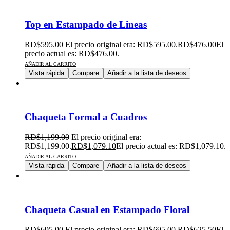
Top en Estampado de Lineas
RD$
595.00
El precio original era: RD$595.00.
RD$
476.00
El
precio actual es: RD$476.00.
AÑADIR AL CARRITO
Vista rápida
Compare
Añadir a la lista de deseos
Chaqueta Formal a Cuadros
RD$
1,199.00
El precio original era:
RD$1,199.00.
RD$
1,079.10
El precio actual es: RD$1,079.10.
AÑADIR AL CARRITO
Vista rápida
Compare
Añadir a la lista de deseos
Chaqueta Casual en Estampado Floral
RD$
695.00
El precio original era: RD$695.00.
RD$
625.50
El