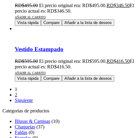
RD$
495.00
El precio original era: RD$495.00.
RD$
346.50
El
precio actual es: RD$346.50.
AÑADIR AL CARRITO
Vista rápida
Compare
Añadir a la lista de deseos
Vestido Estampado
RD$
595.00
El precio original era: RD$595.00.
RD$
416.50
El
precio actual es: RD$416.50.
AÑADIR AL CARRITO
Vista rápida
Compare
Añadir a la lista de deseos
1
2
Siguiente
Categorias de productos
Blusas & Camisas
(10)
Chaquetas
(37)
Faldas
(0)
Franelas
(0)