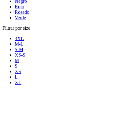
Negro
Rojo
Rosado
Verde
Filtrar por size
3XL
M-L
S-M
XS-S
M
S
XS
L
XL