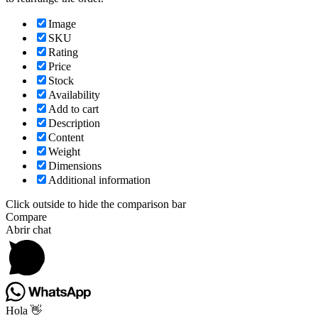
Image
SKU
Rating
Price
Stock
Availability
Add to cart
Description
Content
Weight
Dimensions
Additional information
Click outside to hide the comparison bar
Compare
Abrir chat
Hola 👋