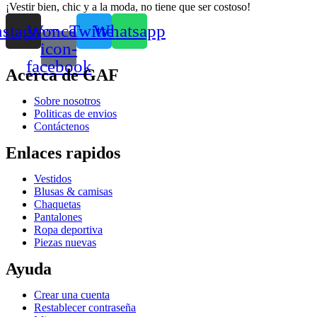
¡Vestir bien, chic y a la moda, no tiene que ser costoso!
nstagram
Woncep-
Twitter
Whatsapp
icon-
facebook
Acerca de GAF
Sobre nosotros
Politicas de envios
Contáctenos
Enlaces rapidos
Vestidos
Blusas & camisas
Chaquetas
Pantalones
Ropa deportiva
Piezas nuevas
Ayuda
Crear una cuenta
Restablecer contraseña