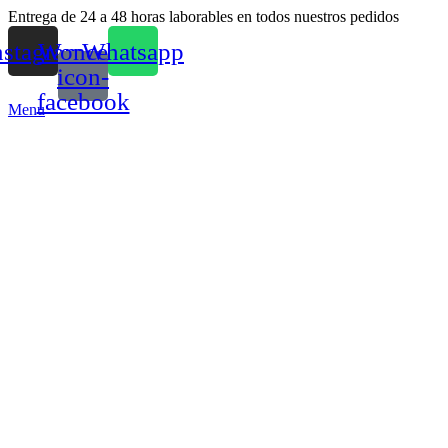
Entrega de 24 a 48 horas laborables en todos nuestros pedidos
nstagram
Woncep-
Whatsapp
icon-
facebook
Menu