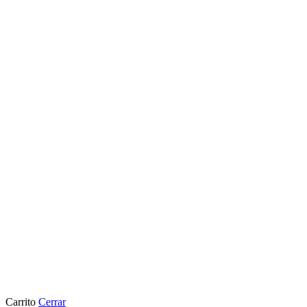
¡No gracias, no me interesa!
Carrito
Cerrar