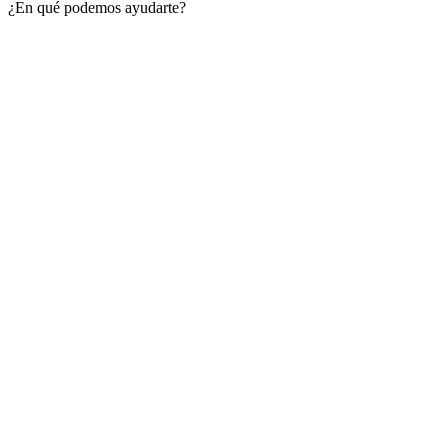
¿En qué podemos ayudarte?
Close
this
module
Regístrate Ya y
obtén un 20% de
descuento en tu
primera compra
Descubre las nuevas ofertas de esta
temporada basada en prendas básicas y
artículos centrados en las tendencias.
REGÍSTRATE