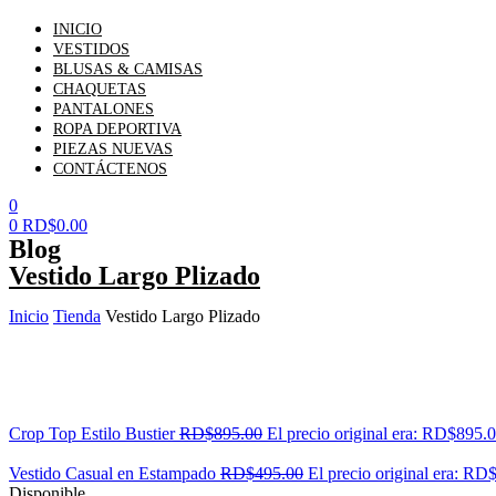
INICIO
VESTIDOS
BLUSAS & CAMISAS
CHAQUETAS
PANTALONES
ROPA DEPORTIVA
PIEZAS NUEVAS
CONTÁCTENOS
0
0
RD$
0.00
Blog
Vestido Largo Plizado
Inicio
Tienda
Vestido Largo Plizado
Crop Top Estilo Bustier
RD$
895.00
El precio original era: RD$895.0
Vestido Casual en Estampado
RD$
495.00
El precio original era: RD
Disponible