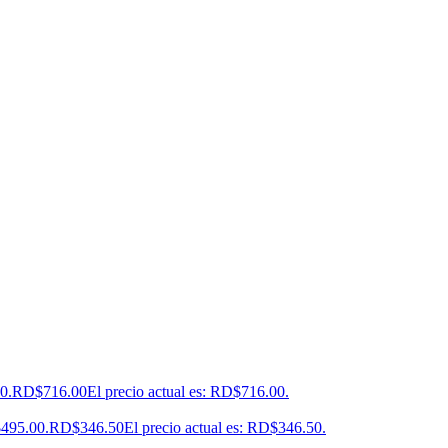
0.
RD$
716.00
El precio actual es: RD$716.00.
$495.00.
RD$
346.50
El precio actual es: RD$346.50.