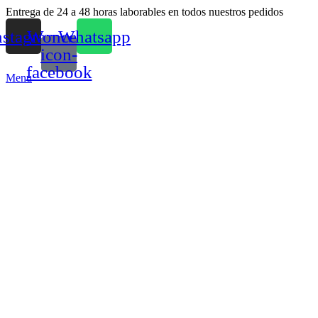
Entrega de 24 a 48 horas laborables en todos nuestros pedidos
nstagram
Woncep-
Whatsapp
icon-
facebook
Menu