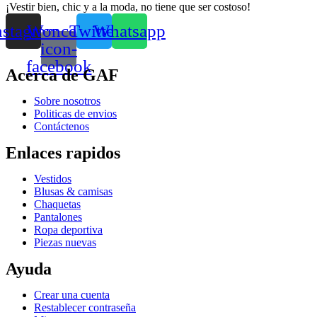
¡Vestir bien, chic y a la moda, no tiene que ser costoso!
nstagram
Woncep-
Twitter
Whatsapp
icon-
facebook
Acerca de GAF
Sobre nosotros
Politicas de envios
Contáctenos
Enlaces rapidos
Vestidos
Blusas & camisas
Chaquetas
Pantalones
Ropa deportiva
Piezas nuevas
Ayuda
Crear una cuenta
Restablecer contraseña