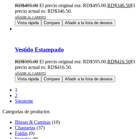
RD$
495.00
El precio original era: RD$495.00.
RD$
346.50
El
precio actual es: RD$346.50.
AÑADIR AL CARRITO
Vista rápida
Compare
Añadir a la lista de deseos
Vestido Estampado
RD$
595.00
El precio original era: RD$595.00.
RD$
416.50
El
precio actual es: RD$416.50.
AÑADIR AL CARRITO
Vista rápida
Compare
Añadir a la lista de deseos
1
2
Siguiente
Categorias de productos
Blusas & Camisas
(10)
Chaquetas
(37)
Faldas
(0)
Franelas
(0)