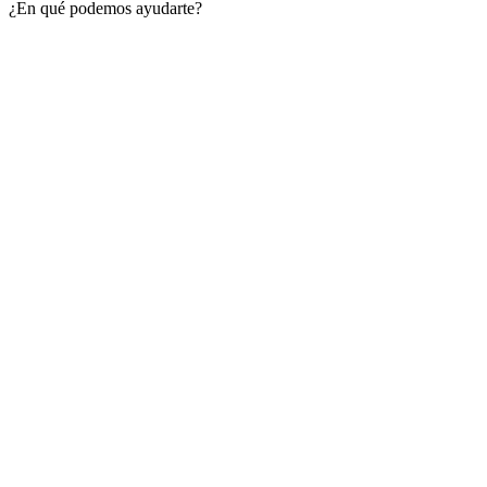
¿En qué podemos ayudarte?
Close
this
module
Regístrate Ya y
obtén un 20% de
descuento en tu
primera compra
Descubre las nuevas ofertas de esta
temporada basada en prendas básicas y
artículos centrados en las tendencias.
REGÍSTRATE