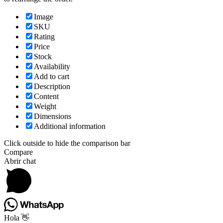
Image
SKU
Rating
Price
Stock
Availability
Add to cart
Description
Content
Weight
Dimensions
Additional information
Click outside to hide the comparison bar
Compare
Abrir chat
Hola 👋