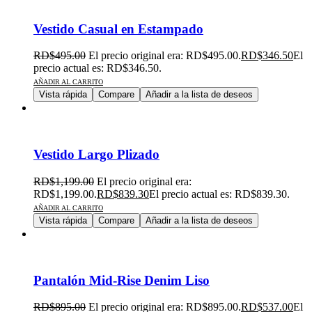
Vestido Casual en Estampado
RD$
495.00
El precio original era: RD$495.00.
RD$
346.50
El
precio actual es: RD$346.50.
AÑADIR AL CARRITO
Vista rápida
Compare
Añadir a la lista de deseos
Vestido Largo Plizado
RD$
1,199.00
El precio original era:
RD$1,199.00.
RD$
839.30
El precio actual es: RD$839.30.
AÑADIR AL CARRITO
Vista rápida
Compare
Añadir a la lista de deseos
Pantalón Mid-Rise Denim Liso
RD$
895.00
El precio original era: RD$895.00.
RD$
537.00
El