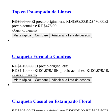
Top en Estampado de Lineas
RD$
595.00
El precio original era: RD$595.00.
RD$
476.00
El
precio actual es: RD$476.00.
AÑADIR AL CARRITO
Vista rápida
Compare
Añadir a la lista de deseos
Chaqueta Formal a Cuadros
RD$
1,199.00
El precio original era:
RD$1,199.00.
RD$
1,079.10
El precio actual es: RD$1,079.10.
AÑADIR AL CARRITO
Vista rápida
Compare
Añadir a la lista de deseos
Chaqueta Casual en Estampado Floral
RD$
695.00
El precio original era: RD$695.00.
RD$
625.50
El