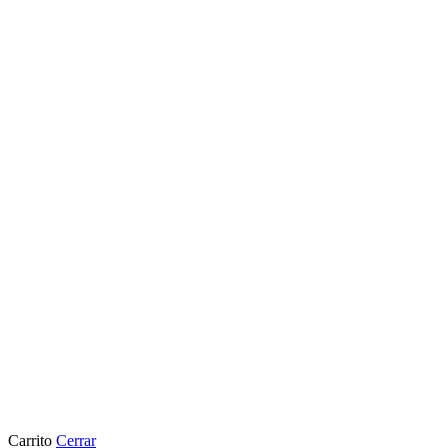
¡No gracias, no me interesa!
Carrito
Cerrar