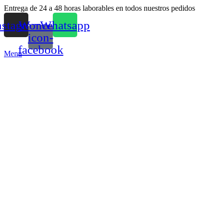
Entrega de 24 a 48 horas laborables en todos nuestros pedidos
nstagram
Woncep-
Whatsapp
icon-
facebook
Menu