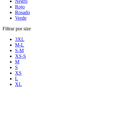
Negro
Rojo
Rosado
Verde
Filtrar por size
3XL
M-L
S-M
XS-S
M
S
XS
L
XL