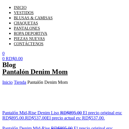
INICIO
VESTIDOS
BLUSAS & CAMISAS
CHAQUETAS
PANTALONES
ROPA DEPORTIVA
PIEZAS NUEVAS
CONTÁCTENOS
0
0
RD$
0.00
Blog
Pantalón Denim Mom
Inicio
Tienda
Pantalón Denim Mom
Pantalón Mid-Rise Denim Liso
RD$
895.00
El precio original era:
RD$895.00.
RD$
537.00
El precio actual es: RD$537.00.
Pantalón Denim Mid-Rise
RD$
895.00
El precio original era: