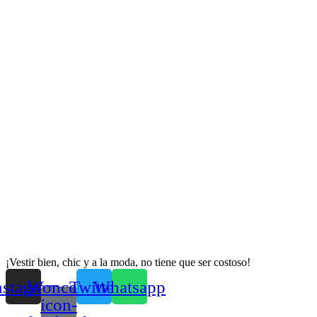
¡Vestir bien, chic y a la moda, no tiene que ser costoso!
nstagram
Woncep-
Twitter
Whatsapp
icon-