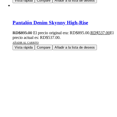
Vista rápida
Compare
Añadir a la lista de deseos
Pantalón Denim Skynny High-Rise
RD$
895.00
El precio original era: RD$895.00.
RD$
537.00
El
precio actual es: RD$537.00.
AÑADIR AL CARRITO
Vista rápida
Compare
Añadir a la lista de deseos