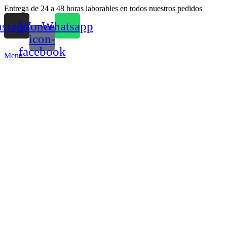
Entrega de 24 a 48 horas laborables en todos nuestros pedidos
nstagram
Woncep-
Whatsapp
icon-
facebook
Menu