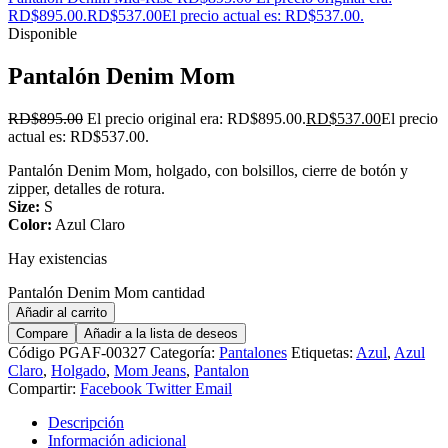
RD$895.00.
RD$
537.00
El precio actual es: RD$537.00.
Disponible
Pantalón Denim Mom
RD$
895.00
El precio original era: RD$895.00.
RD$
537.00
El precio
actual es: RD$537.00.
Pantalón Denim Mom, holgado, con bolsillos, cierre de botón y
zipper, detalles de rotura.
Size:
S
Color:
Azul Claro
Hay existencias
Pantalón Denim Mom cantidad
Añadir al carrito
Compare
Añadir a la lista de deseos
Código
PGAF-00327
Categoría:
Pantalones
Etiquetas:
Azul
,
Azul
Claro
,
Holgado
,
Mom Jeans
,
Pantalon
Compartir:
Facebook
Twitter
Email
Descripción
Información adicional